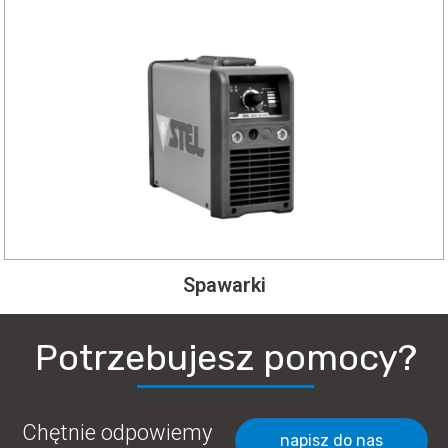
Spawarki
Potrzebujesz pomocy?
Chętnie odpowiemy
napisz do nas