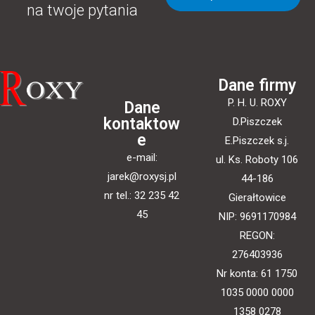
na twoje pytania
Dane firmy
P. H. U. ROXY
Dane
kontaktow
D.Piszczek
e
E.Piszczek s.j.
e-mail:
ul. Ks. Roboty 106
jarek@roxysj.pl
44-186
nr tel.: 32 235 42
Gierałtowice
45
NIP: 9691170984
REGON:
276403936
Nr konta: 61 1750
1035 0000 0000
1358 0278